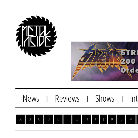
News
Reviews
Shows
In
|
|
|
A
B
C
D
E
F
G
H
I
J
K
L
M