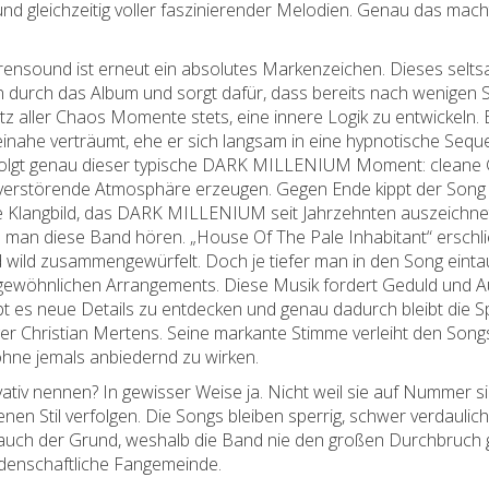
 und gleichzeitig voller faszinierender Melodien. Genau das 
rensound ist erneut ein absolutes Markenzeichen. Dieses sel
en durch das Album und sorgt dafür, dass bereits nach wenigen S
rotz aller Chaos Momente stets, eine innere Logik zu entwickeln
einahe verträumt, ehe er sich langsam in eine hypnotische Seque
olgt genau dieser typische DARK MILLENIUM Moment: cleane Git
verstörende Atmosphäre erzeugen. Gegen Ende kippt der Song 
te Klangbild, das DARK MILLENIUM seit Jahrzehnten auszeichne
 man diese Band hören. „House Of The Pale Inhabitant“ erschlie
d wild zusammengewürfelt. Doch je tiefer man in den Song einta
gewöhnlichen Arrangements. Diese Musik fordert Geduld und Au
 gibt es neue Details zu entdecken und genau dadurch bleibt die
ger
Christian Mertens
. Seine markante Stimme verleiht den Song
ohne jemals anbiedernd zu wirken.
 nennen? In gewisser Weise ja. Nicht weil sie auf Nummer si
enen Stil verfolgen. Die Songs bleiben sperrig, schwer verdaul
 auch der Grund, weshalb die Band nie den großen Durchbruch g
leidenschaftliche Fangemeinde.