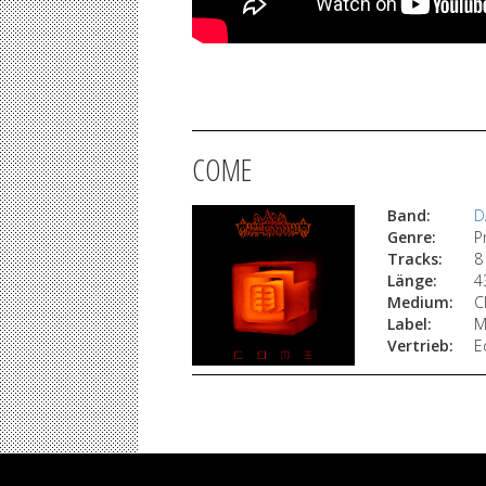
COME
Band:
D
Genre:
P
Tracks:
8
Länge:
4
Medium:
C
Label:
M
Vertrieb:
E