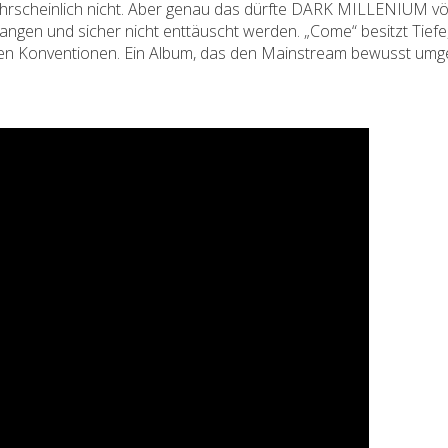
scheinlich nicht. Aber genau das dürfte DARK MILLENIUM völl
ngen und sicher nicht enttäuscht werden. „Come“ besitzt Tief
len Konventionen. Ein Album, das den Mainstream bewusst um