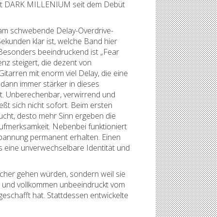
macht DARK MILLENIUM seit dem Debüt
tsam schwebende Delay-Overdrive-
ekunden klar ist, welche Band hier
. Besonders beeindruckend ist „Fear
nz steigert, die dezent von
arren mit enorm viel Delay, die eine
dann immer stärker in dieses
t. Unberechenbar, verwirrend und
ßt sich nicht sofort. Beim ersten
ucht, desto mehr Sinn ergeben die
fmerksamkeit. Nebenbei funktioniert
 Spannung permanent erhalten. Einen
s eine unverwechselbare Identität und
cher gehen würden, sondern weil sie
ich und vollkommen unbeeindruckt vom
eschafft hat. Stattdessen entwickelte