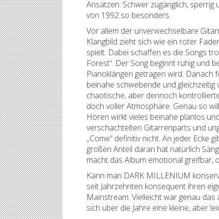
Ansätzen. Schwer zugänglich, sperrig
von 1992 so besonders.
Vor allem der unverwechselbare Gitar
Klangbild zieht sich wie ein roter Fad
spielt. Dabei schaffen es die Songs t
Forest“. Der Song beginnt ruhig und b
Pianoklängen getragen wird. Danach f
beinahe schwebende und gleichzeitig 
chaotische, aber dennoch kontrollier
doch voller Atmosphäre. Genau so will
Hören wirkt vieles beinahe planlos un
verschachtelten Gitarrenparts und un
„Come“ definitiv nicht. An jeder Ecke
großen Anteil daran hat natürlich Sän
macht das Album emotional greifbar, 
Kann man DARK MILLENIUM konservativ
seit Jahrzehnten konsequent ihren eig
Mainstream. Vielleicht war genau das
sich über die Jahre eine kleine, aber 