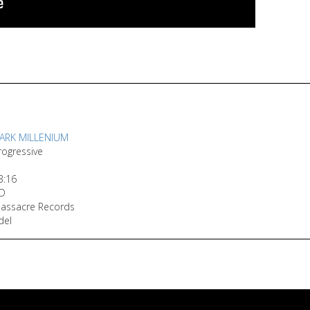
ARK MILLENIUM
rogressive
3:16
D
assacre Records
del