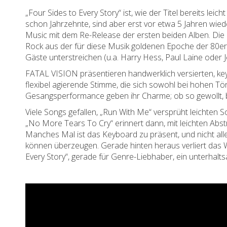
„Four Sides to Every Story“ ist, wie der Titel bereits le
schon Jahrzehnte, sind aber erst vor etwa 5 Jahren wied
Music mit dem Re-Release der ersten beiden Alben. Di
Rock aus der für diese Musik goldenen Epoche der 80er J
Gäste unterstreichen (u.a. Harry Hess, Paul Laine oder Je
FATAL VISION präsentieren handwerklich versierten, k
flexibel agierende Stimme, die sich sowohl bei hohen Tö
Gesangsperformance geben ihr Charme; ob so gewollt, bl
Viele Songs gefallen, „Run With Me“ versprüht leichten S
„No More Tears To Cry“ erinnert dann, mit leichten Abs
Manches Mal ist das Keyboard zu präsent, und nicht all
können überzeugen. Gerade hinten heraus verliert das W
Every Story“, gerade für Genre-Liebhaber, ein unterha