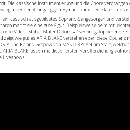
t. Die klassische Instrumentierung und die Chöre verdrängen d
wingt über den 4 eingängigen Hymnen immer eine latent melan
er ein klassisch ausgebildetes Soprano-Sangesorgan und verste
phären macht sie eine gute Figur. Beispielsweise beim mit leic
 aktuelle Video „Stabat Mater Dolorosa“ vereint galoppierende 
 zeigt wie gut es ARIA BLAKE verstehen eben diese Opulenz mit
DRIA und Roland Grapow von MASTERPLAN am Start, welcher s
t. ARIA BLAKE lassen mit dieser ersten Veröffentlichung aufho
e Liveshows.