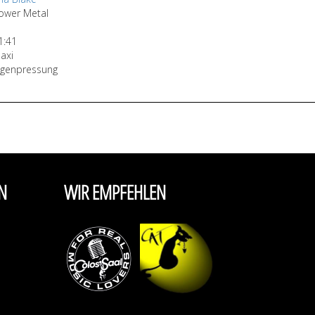
ower Metal
1:41
axi
igenpressung
N
WIR EMPFEHLEN