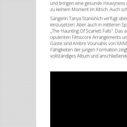
und bringen eine gesunde Heavyness mi
zu keinem Moment im Kitsch. Auch sch
Sängerin Tanya Stanishich verfügt üb
einzusetzen. Aber auch in mittleren S
„The Haunting Of Scarlett Falls“. Das
opulenten Filmscore Arrangements und
Gäste sind Ambre Vourvahis von XAN
Fähigkeiten der jungen Formation zeig
vollständiges Album und anschließend