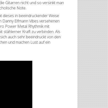
ie Gitarren nicht und so versinkt man
cholische Note.
ht dieses in beeindruckender Weise
hten Danny Elfmann Vibes versehenen
Euro Power Metal Rhythmik mit
 stählerner Kraft zu verbinden. Als
ich auch sehr beeindruckt von den
rchen und machen Lust auf ein