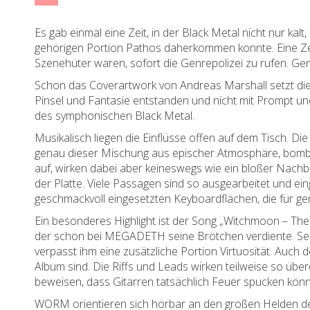
Es gab einmal eine Zeit, in der Black Metal nicht nur kal
gehörigen Portion Pathos daherkommen konnte. Eine Zei
Szenehüter waren, sofort die Genrepolizei zu rufen. Ge
Schon das Coverartwork von Andreas Marshall setzt die 
Pinsel und Fantasie entstanden und nicht mit Prompt und 
des symphonischen Black Metal.
Musikalisch liegen die Einflüsse offen auf dem Tisch
genau dieser Mischung aus epischer Atmosphäre, bomba
auf, wirken dabei aber keineswegs wie ein bloßer Nach
der Platte. Viele Passagen sind so ausgearbeitet und ei
geschmackvoll eingesetzten Keyboardflächen, die für ge
Ein besonderes Highlight ist der Song „Witchmoon – Th
der schon bei MEGADETH seine Brötchen verdiente. Sein
verpasst ihm eine zusätzliche Portion Virtuosität. Auch 
Album sind. Die Riffs und Leads wirken teilweise so übe
beweisen, dass Gitarren tatsächlich Feuer spucken kön
WORM orientieren sich hörbar an den großen Helden der 