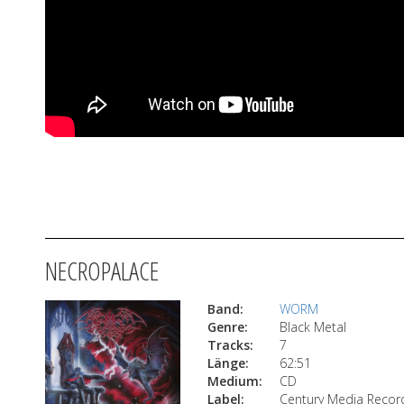
NECROPALACE
Band:
WORM
Genre:
Black Metal
Tracks:
7
Länge:
62:51
Medium:
CD
Label:
Century Media Recor