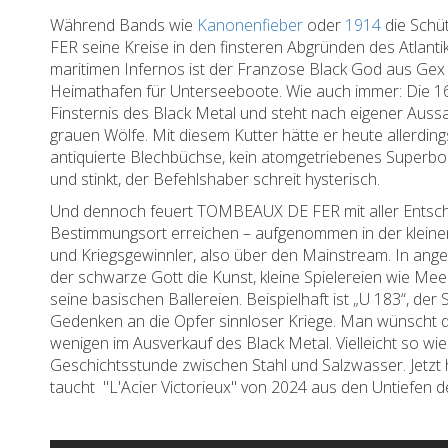
Während Bands wie
Kanonenfieber
oder
1914
die Schü
FER seine Kreise in den finsteren Abgründen des Atlanti
maritimen Infernos ist der Franzose Black God aus Gex 
Heimathafen für Unterseeboote. Wie auch immer: Die 16-m
Finsternis des Black Metal und steht nach eigener Aus
grauen Wölfe. Mit diesem Kutter hätte er heute allerdi
antiquierte Blechbüchse, kein atomgetriebenes Superbo
und stinkt, der Befehlshaber schreit hysterisch.
Und dennoch feuert TOMBEAUX DE FER mit aller Entschl
Bestimmungsort erreichen – aufgenommen in der kleinen 
und Kriegsgewinnler, also über den Mainstream. In an
der schwarze Gott die Kunst, kleine Spielereien wie 
seine basischen Ballereien. Beispielhaft ist „U 183“, d
Gedenken an die Opfer sinnloser Kriege. Man wünscht di
wenigen im Ausverkauf des Black Metal. Vielleicht so wi
Geschichtsstunde zwischen Stahl und Salzwasser. Jetzt 
taucht "L'Acier Victorieux" von 2024 aus den Untiefen d