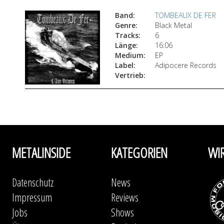
Band:
TOMBEAUX DE FER
Genre:
Black Metal
Tracks:
6
Länge:
16:06
Medium:
EP
Label:
Adipocere Records
Vertrieb:
METALINSIDE
KATEGORIEN
WI
Datenschutz
News
Impressum
Reviews
Jobs
Shows