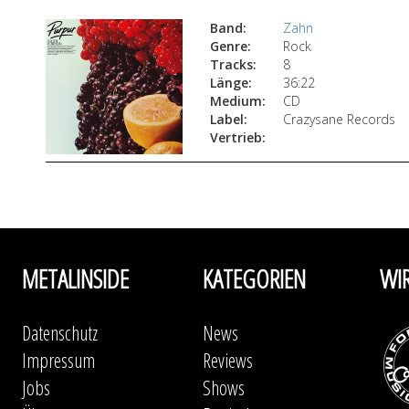
Band:
Zahn
Genre:
Rock
Tracks:
8
Länge:
36:22
Medium:
CD
Label:
Crazysane Records
Vertrieb:
METALINSIDE
KATEGORIEN
WI
Datenschutz
News
Impressum
Reviews
Jobs
Shows