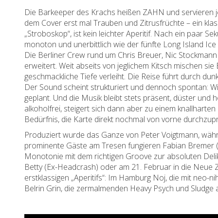
Die Barkeeper des Krachs heißen ZAHN und servieren jetzt
dem Cover erst mal Trauben und Zitrusfrüchte – ein kla
„Stroboskop“, ist kein leichter Aperitif. Nach ein paar 
monoton und unerbittlich wie der fünfte Long Island Ice 
Die Berliner Crew rund um Chris Breuer, Nic Stockmann 
erweitert. Weit abseits von jeglichem Kitsch mischen sie
geschmackliche Tiefe verleiht. Die Reise führt durch d
Der Sound scheint strukturiert und dennoch spontan: Wi
geplant. Und die Musik bleibt stets präsent, düster und
alkoholfrei, steigert sich dann aber zu einem knallhar
Bedürfnis, die Karte direkt nochmal von vorne durchzup
Produziert wurde das Ganze von Peter Voigtmann, währ
prominente Gäste am Tresen fungieren Fabian Bremer (A
Monotonie mit dem richtigen Groove zur absoluten Deli
Betty (Ex-Headcrash) oder am 21. Februar in die Neue Zuk
erstklassigen „Aperitifs“: Im Hamburg Noj, die mit neo-ni
Belrin Grin, die zermalmenden Heavy Psych und Sludge au