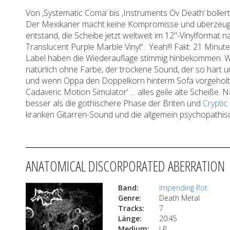
Von ,Systematic Coma‘ bis ,Instruments Ov Death‘ bolle
Der Mexikaner macht keine Kompromisse und überzeugte 
entstand, die Scheibe jetzt weltweit im 12"-Vinylformat 
Translucent Purple Marble Vinyl“. Yeah!!! Fakt: 21 Min
Label haben die Wiederauflage stimmig hinbekommen. Wo
natürlich ohne Farbe, der trockene Sound, der so hart u
und wenn Oppa den Doppelkorn hinterm Sofa vorgeholt h
Cadaveric Motion Simulator‘ … alles geile alte Scheiße. 
besser als die gothischere Phase der Briten und
Cryptic
kranken Gitarren-Sound und die allgemein psychopathis
ANATOMICAL DISCORPORATED ABERRATION
Band:
Impending Rot
Genre:
Death Metal
Tracks:
7
Länge:
20:45
Medium:
LP