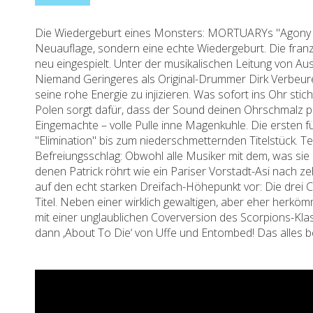
Die Wiedergeburt eines Monsters: MORTUARYs "Agony In R
Neuauflage, sondern eine echte Wiedergeburt. Die fr
neu eingespielt. Unter der musikalischen Leitung von Au
Niemand Geringeres als Original-Drummer Dirk Verbeuren
seine rohe Energie zu injizieren. Was sofort ins Ohr stic
Polen sorgt dafür, dass der Sound deinen Ohrschmalz pu
Eingemachte – volle Pulle inne Magenkuhle. Die ersten
"Elimination" bis zum niederschmetternden Titelstück. 
Befreiungsschlag: Obwohl alle Musiker mit dem, was sie
denen Patrick röhrt wie ein Pariser Vorstadt-Asi nach 
auf den echt starken Dreifach-Höhepunkt vor: Die drei C
Titel. Neben einer wirklich gewaltigen, aber eher herk
mit einer unglaublichen Coverversion des Scorpions-Kla
dann ,About To Die‘ von Uffe und Entombed! Das alles 