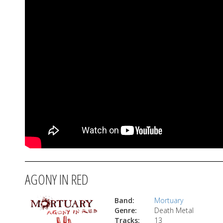
AGONY IN RED
Band:
Mortuary
Genre:
Death Metal
Tracks:
13